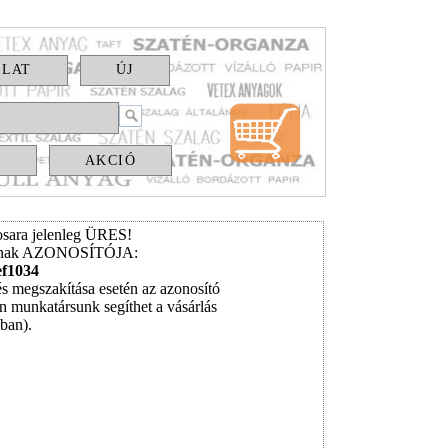
OLAT
ÚJ
S
AKCIÓ
sara jelenleg ÜRES!
ának AZONOSÍTÓJA:
ef1034
és megszakítása esetén az azonosító
n munkatársunk segíthet a vásárlás
ában).