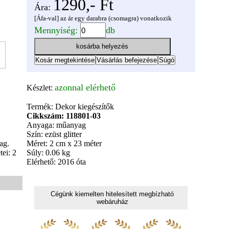
1290,- Ft
Ára:
[Áfa-val] az ár egy darabra (csomagra) vonatkozik
Mennyiség:
db
azonnal elérhető
Készlet:
Termék: Dekor kiegészítők
Cikkszám: 118801-03
Anyaga: műanyag
Szín: ezüst glitter
ag.
Méret: 2 cm x 23 méter
ei: 2
Súly: 0.06 kg
Elérhető: 2016 óta
Cégünk kiemelten hitelesített megbízható
webáruház