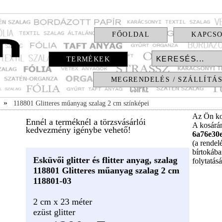
FŐOLDAL
KAPCS
TERMÉKEK
MEGRENDELÉS / SZÁLLÍTÁ
»
118801 Glitteres műanyag szalag 2 cm színképei
Az Ön ko
Ennél a terméknél a törzsvásárlói
A kosár
kedvezmény igénybe vehető!
6a76e30
(a rendel
bírtokába
Esküvői glitter és flitter anyag, szalag
folytatás
118801 Glitteres műanyag szalag 2 cm
118801-03
2 cm x 23 méter
ezüst glitter