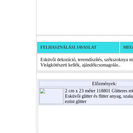
FELHASZNÁLÁSI JAVASLAT
MEG
Esküvői dekoráció, teremdíszítés, székszoknya m
Virágkötészeti kellék, ajándékcsomagolás..
Előzmények:
2 cm x 23 méter 118801 Glitteres m
Esküvői glitter és flitter anyag, szal
ezüst glitter