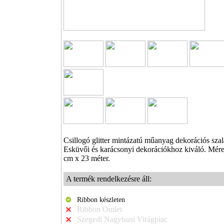
Csillogó glitter mintázatú műanyag dekorációs szal
Esküvői és karácsonyi dekorációkhoz kiváló. Méret
cm x 23 méter.
A termék rendelkezésre áll:
Ribbon készleten
Ribbon Outlet
Szegedi Nagybani Virágpiac