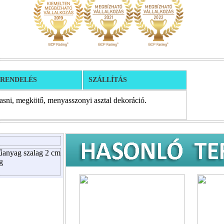
RENDELÉS
SZÁLLÍTÁS
asni, megkötő, menyasszonyi asztal dekoráció.
űanyag szalag 2 cm
ag