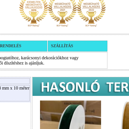
RENDELÉS
SZÁLLÍTÁS
pogtatóhoz, karácsonyi dekorációkhoz vagy
 díszítéshez is ajánljuk.
8 mm x 10 méter