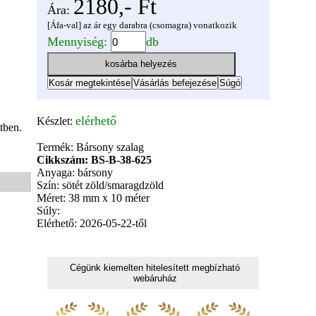
2180,- Ft
Ára:
[Áfa-val] az ár egy darabra (csomagra) vonatkozik
Mennyiség:
db
elérhető
Készlet:
tben.
Termék: Bársony szalag
Cikkszám: BS-B-38-625
Anyaga: bársony
Szín: sötét zöld/smaragdzöld
Méret: 38 mm x 10 méter
Súly:
Elérhető: 2026-05-22-től
Cégünk kiemelten hitelesített megbízható
webáruház