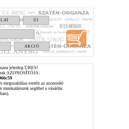
OLAT
ÚJ
S
AKCIÓ
sara jelenleg ÜRES!
ának AZONOSÍTÓJA:
066c59
és megszakítása esetén az azonosító
n munkatársunk segíthet a vásárlás
ában).