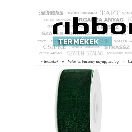
»
»
» termékek
Velúr és bársony anyag, szalag
bá