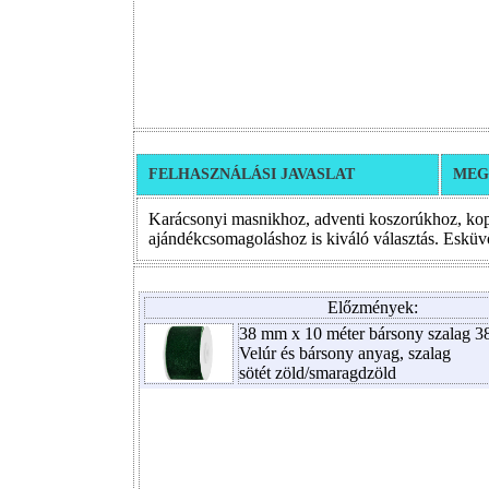
FELHASZNÁLÁSI JAVASLAT
MEG
Karácsonyi masnikhoz, adventi koszorúkhoz, ko
ajándékcsomagoláshoz is kiváló választás. Esküvői
Előzmények:
38 mm x 10 méter bársony szalag 3
Velúr és bársony anyag, szalag
sötét zöld/smaragdzöld