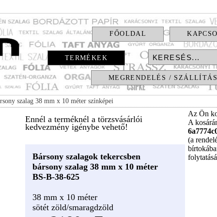
FŐOLDAL
KAPCS
TERMÉKEK
MEGRENDELÉS / SZÁLLÍTÁ
rsony szalag 38 mm x 10 méter színképei
Az Ön ko
Ennél a terméknél a törzsvásárlói
A kosár
kedvezmény igénybe vehető!
6a7774c
(a rendel
bírtokába
Bársony szalagok tekercsben
folytatás
bársony szalag 38 mm x 10 méter
BS-B-38-625
38 mm x 10 méter
sötét zöld/smaragdzöld