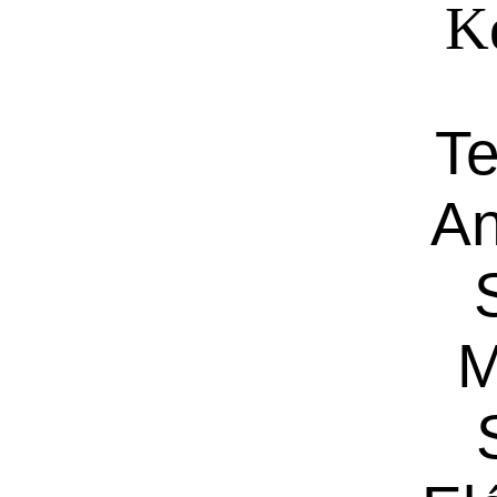
Ké
Te
An
M