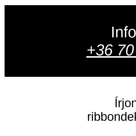
Inf
+36 70
Írjo
ribbonde