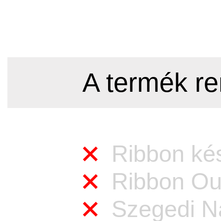
A termék re
Ribbon kés
Ribbon Out
Szegedi Na