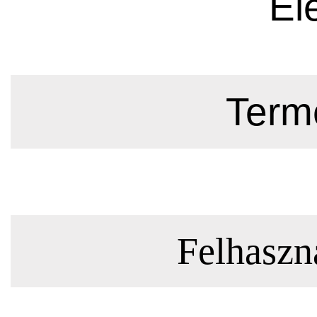
El
Termé
Felhaszná