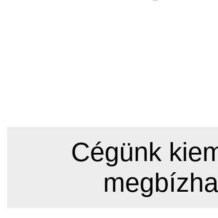
Cégünk kieme
megbízha