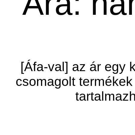
Ára: ha
[Áfa-val] az ár egy 
csomagolt termékek 
tartalmazh