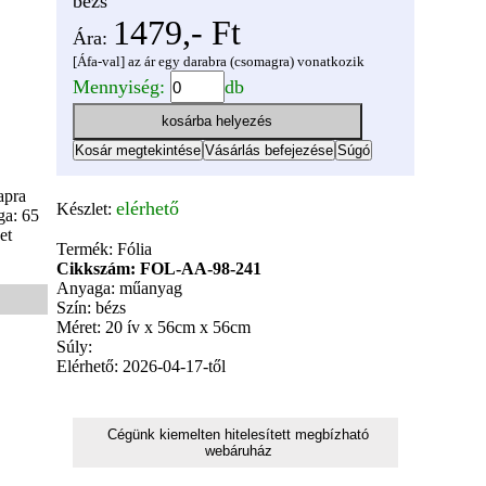
bézs
1479,- Ft
Ára:
[Áfa-val] az ár egy darabra (csomagra) vonatkozik
Mennyiség:
db
.
apra
elérhető
Készlet:
ga: 65
et
Termék: Fólia
Cikkszám: FOL-AA-98-241
Anyaga: műanyag
Szín: bézs
Méret: 20 ív x 56cm x 56cm
Súly:
Elérhető: 2026-04-17-től
Cégünk kiemelten hitelesített megbízható
webáruház