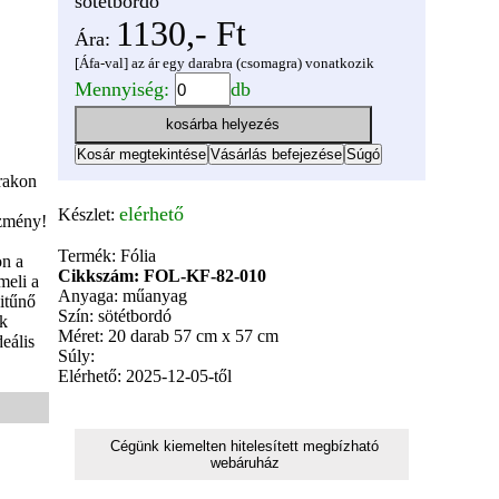
sötétbordó
1130,- Ft
Ára:
[Áfa-val] az ár egy darabra (csomagra) vonatkozik
Mennyiség:
db
rakon
elérhető
Készlet:
ezmény!
Termék: Fólia
on a
Cikkszám: FOL-KF-82-010
meli a
Anyaga: műanyag
kitűnő
Szín: sötétbordó
ok
Méret: 20 darab 57 cm x 57 cm
eális
Súly:
Elérhető: 2025-12-05-től
Cégünk kiemelten hitelesített megbízható
webáruház