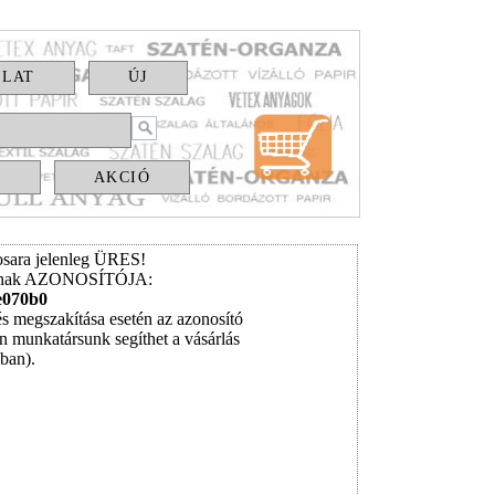
OLAT
ÚJ
S
AKCIÓ
sara jelenleg ÜRES!
ának AZONOSÍTÓJA:
e070b0
és megszakítása esetén az azonosító
n munkatársunk segíthet a vásárlás
ában).