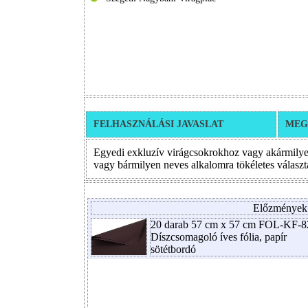
FELHASZNÁLÁSI JAVASLAT
MEG
Egyedi exkluzív virágcsokrokhoz vagy akármilyen
vagy bármilyen neves alkalomra tökéletes választ
Előzmények
20 darab 57 cm x 57 cm FOL-KF-82
Díszcsomagoló íves fólia, papír
sötétbordó