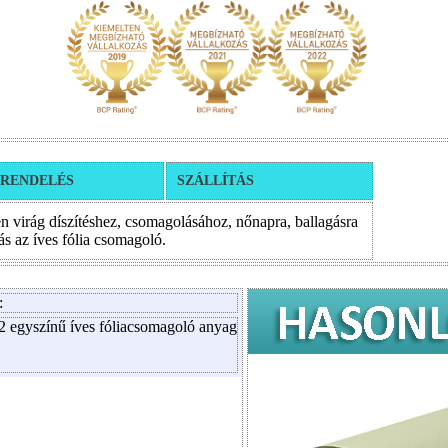
RENDELÉS
SZÁLLÍTÁS
 virág díszítéshez, csomagolásához, nőnapra, ballagásra
ás az íves fólia csomagoló.
:
 egyszínű íves fóliacsomagoló anyag