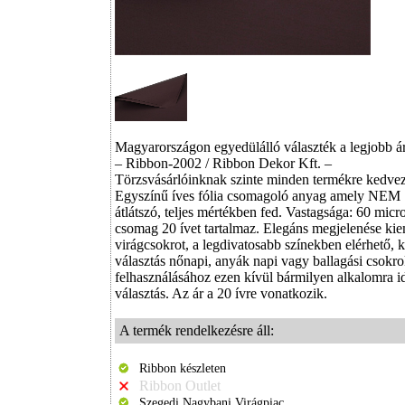
Magyarországon egyedülálló választék a legjobb á
– Ribbon-2002 / Ribbon Dekor Kft. –
Törzsvásárlóinknak szinte minden termékre kedv
Egyszínű íves fólia csomagoló anyag amely NEM
átlátszó, teljes mértékben fed. Vastagsága: 60 micr
csomag 20 ívet tartalmaz. Elegáns megjelenése kie
virágcsokrot, a legdivatosabb színekben elérhető, 
választás nőnapi, anyák napi vagy ballagási csokr
felhasználásához ezen kívül bármilyen alkalomra id
választás. Az ár a 20 ívre vonatkozik.
A termék rendelkezésre áll:
Ribbon készleten
Ribbon Outlet
Szegedi Nagybani Virágpiac