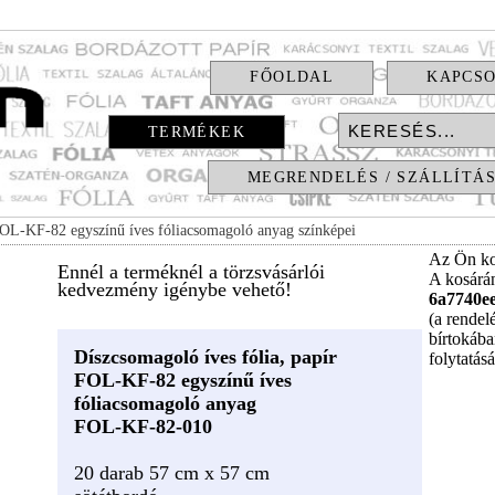
FŐOLDAL
KAPCS
TERMÉKEK
MEGRENDELÉS / SZÁLLÍTÁ
OL-KF-82 egyszínű íves fóliacsomagoló anyag színképei
Az Ön ko
Ennél a terméknél a törzsvásárlói
A kosár
kedvezmény igénybe vehető!
6a7740e
(a rendel
bírtokába
Díszcsomagoló íves fólia, papír
folytatás
FOL-KF-82 egyszínű íves
fóliacsomagoló anyag
FOL-KF-82-010
20 darab 57 cm x 57 cm