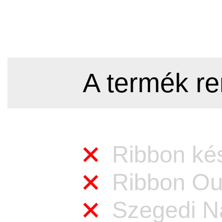
A termék re
Ribbon kés
Ribbon Out
Szegedi Na