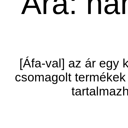
Ára: ha
[Áfa-val] az ár egy 
csomagolt termékek 
tartalmazh