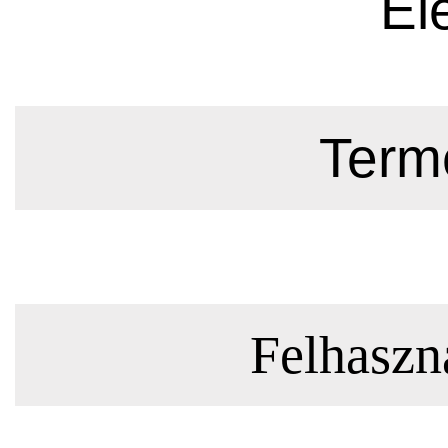
El
Termé
Felhaszná