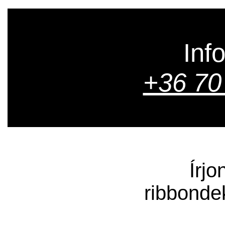
Inf
+36 70
Írjo
ribbonde