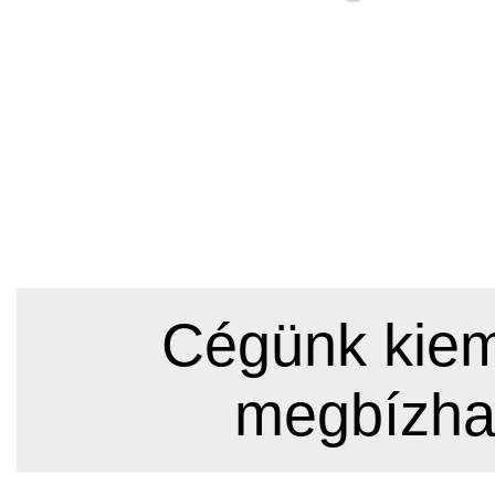
Cégünk kieme
megbízha