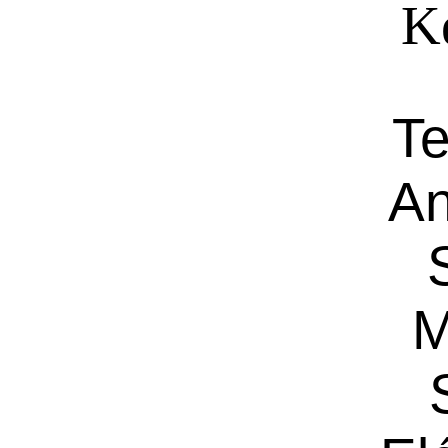
Ké
Te
An
M