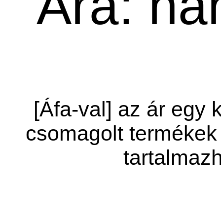
Ára: ha
[Áfa-val] az ár egy 
csomagolt termékek 
tartalmazh