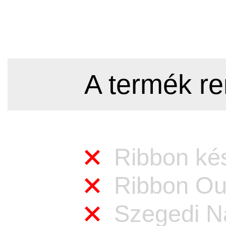
A termék re
Ribbon kés
Ribbon Out
Szegedi Na