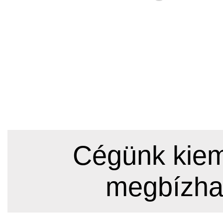
Cégünk kieme
megbízha