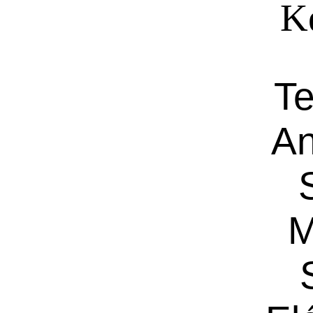
Ké
Te
An
M