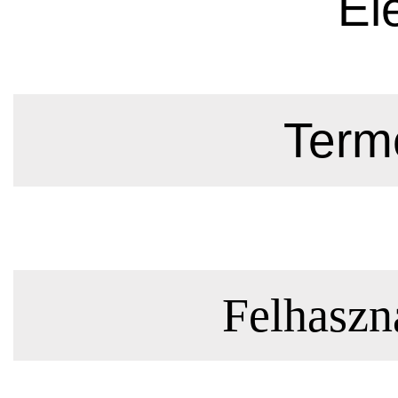
El
Termé
Felhaszná