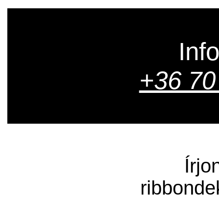
Inf
+36 70
Írjo
ribbonde