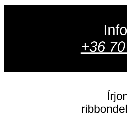
Inf
+36 70
Írjo
ribbonde