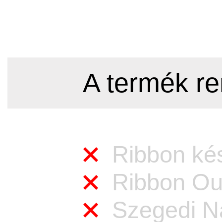
A termék re
Ribbon kés
Ribbon Out
Szegedi Na