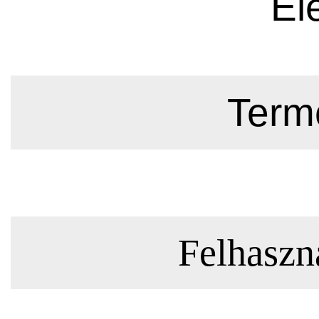
El
Termé
Felhaszná