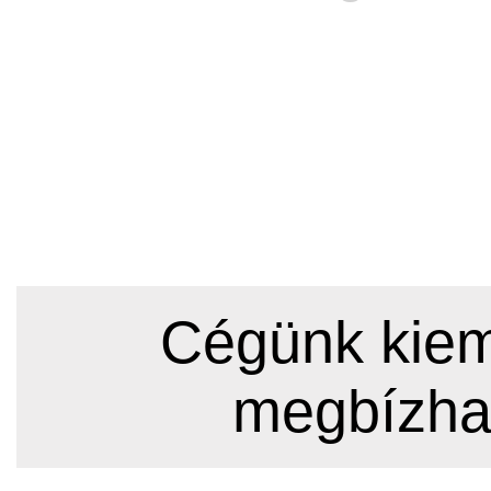
Cégünk kieme
megbízha