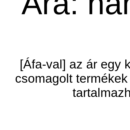
Ára: ha
[Áfa-val] az ár egy 
csomagolt termékek 
tartalmazh