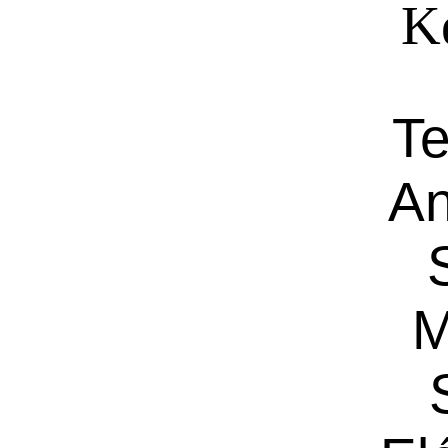
Ké
Te
An
M