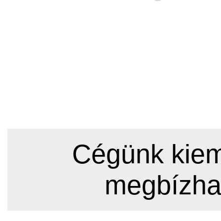
Cégünk kieme
megbízha