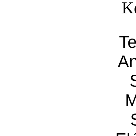
Ké
Te
An
M