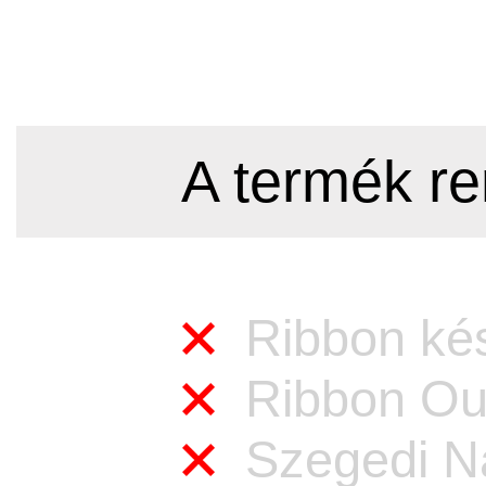
A termék re
Ribbon kés
Ribbon Out
Szegedi Na