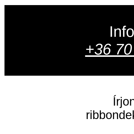
Inf
+36 70
Írjo
ribbonde