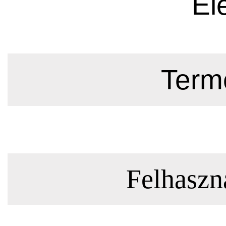
El
Termé
Felhaszná