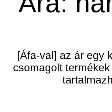
Ára: ha
[Áfa-val] az ár egy 
csomagolt termékek 
tartalmazh