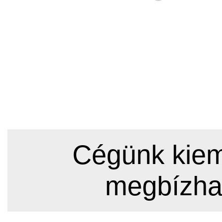
Cégünk kieme
megbízha