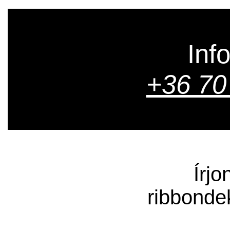
Inf
+36 70
Írjo
ribbonde