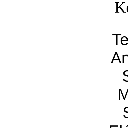
Ké
Te
An
M