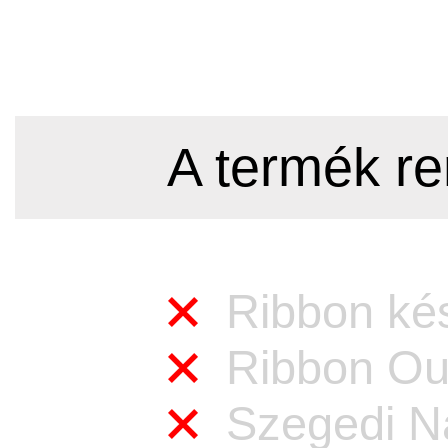
A termék re
Ribbon kés
Ribbon Out
Szegedi Na