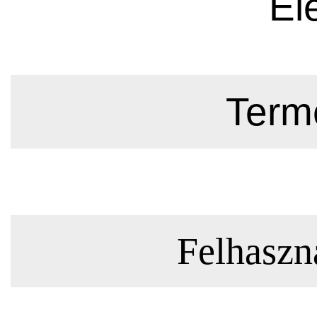
El
Termé
Felhaszná