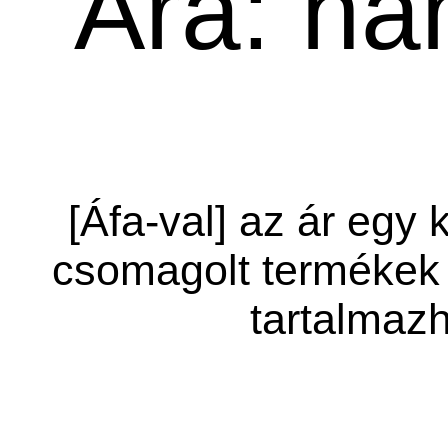
Ára: ha
[Áfa-val] az ár egy 
csomagolt termékek 
tartalmazh