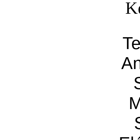
Ké
Te
An
M