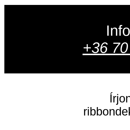
Inf
+36 70
Írjo
ribbonde