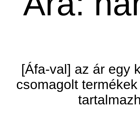
Ára: ha
[Áfa-val] az ár egy 
csomagolt termékek 
tartalmazh