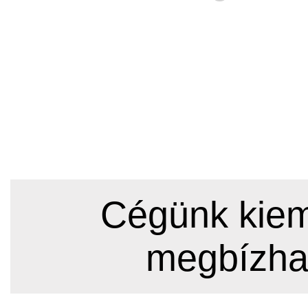
Cégünk kieme
megbízha