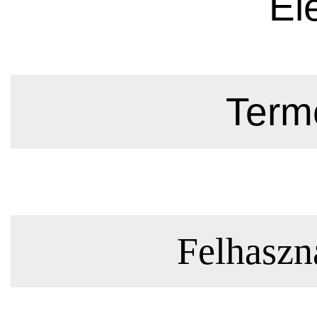
El
Termé
Felhaszná