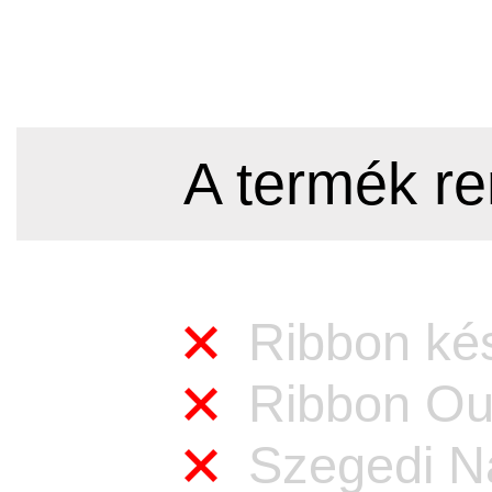
A termék re
Ribbon kés
Ribbon Out
Szegedi Na