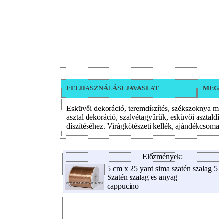
FELHASZNÁLÁSI JAVASLAT
MEG
Esküvői dekoráció, teremdíszítés, székszoknya 
asztal dekoráció, szalvétagyűrűk, esküvői asztald
díszítéséhez. Virágkötészeti kellék, ajándékcsoma
Előzmények:
5 cm x 25 yard sima szatén szalag 5
Szatén szalag és anyag
cappucino