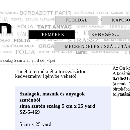
FŐOLDAL
KAPCS
TERMÉKEK
MEGRENDELÉS / SZÁLLÍTÁ
n szalag 5 cm x 25 yard színképei
Az Ön ko
Ennél a terméknél a törzsvásárlói
A kosár
kedvezmény igénybe vehető!
6a76e21
(a rendel
bírtokába
Szalagok, masnik és anyagok
folytatás
szaténból
sima szatén szalag 5 cm x 25 yard
SZ-5-469
5 cm x 25 yard