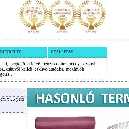
RENDELÉS
SZÁLLÍTÁS
masni, megkötő, esküvői pénzes doboz, menyasszonyi
ísz, esküvői kellék, esküvő autódísz, meghívók
golás..
 cm x 25 yard