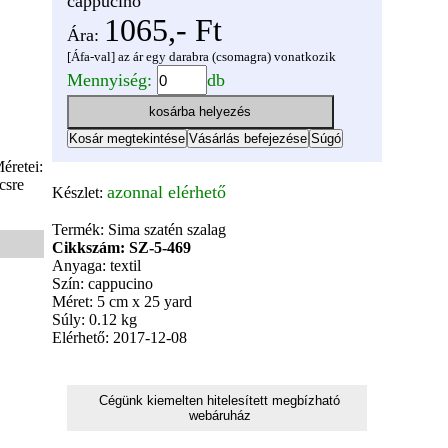
cappucino
1065,- Ft
Ára:
[Áfa-val] az ár egy darabra (csomagra) vonatkozik
Mennyiség:
db
éretei:
csre
azonnal elérhető
Készlet:
Termék: Sima szatén szalag
Cikkszám: SZ-5-469
Anyaga: textil
Szín: cappucino
Méret: 5 cm x 25 yard
Súly: 0.12 kg
Elérhető: 2017-12-08
Cégünk kiemelten hitelesített megbízható
webáruház