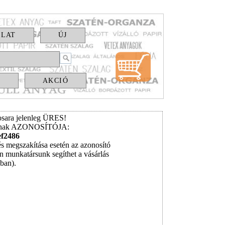
OLAT
ÚJ
S
AKCIÓ
sara jelenleg ÜRES!
ának AZONOSÍTÓJA:
ef2486
és megszakítása esetén az azonosító
n munkatársunk segíthet a vásárlás
ában).