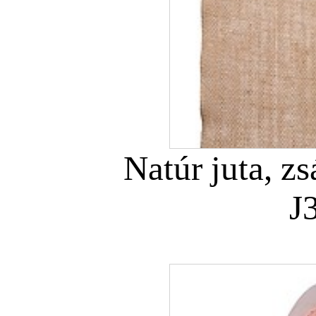
Natúr juta, z
J