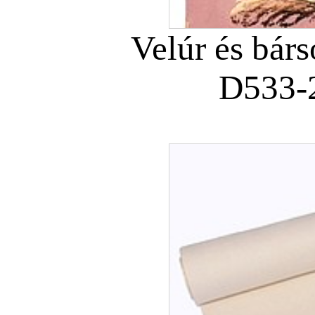
Velúr és bár
D533-