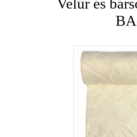
Velúr és bár
BA