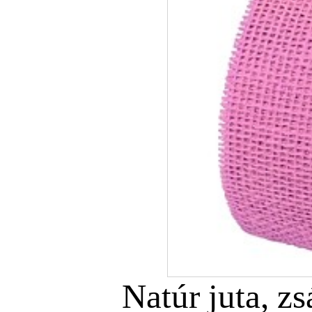
Natúr juta, z