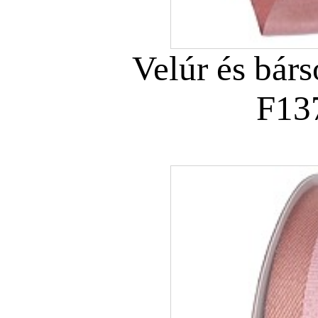
Velúr és bár
F13