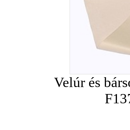
Velúr és bár
F13