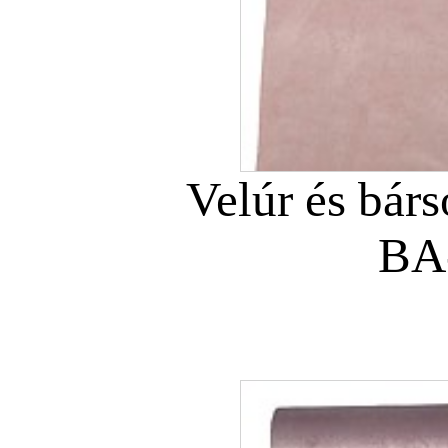
Velúr és bár
BA