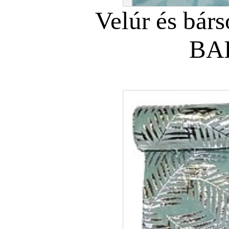
Velúr és bár
BAI