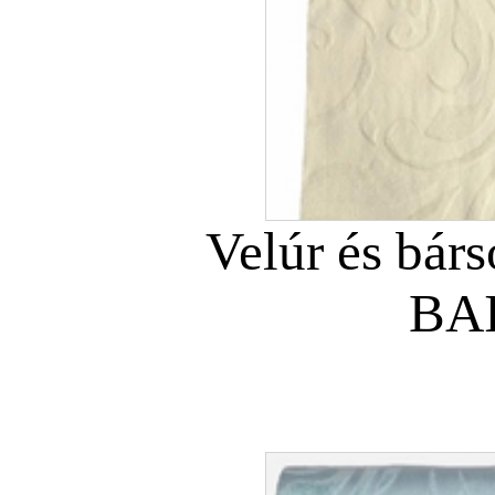
Velúr és bár
BAI