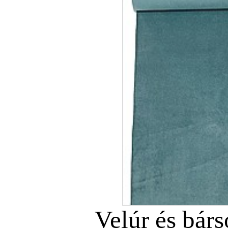
Velúr és bár