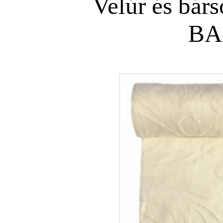
Velúr és bár
BA