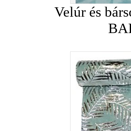
Velúr és bár
BAI