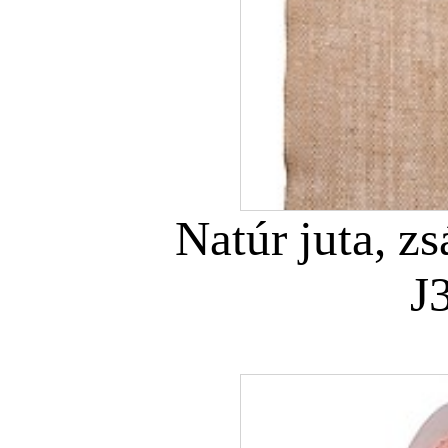
Natúr juta, z
J