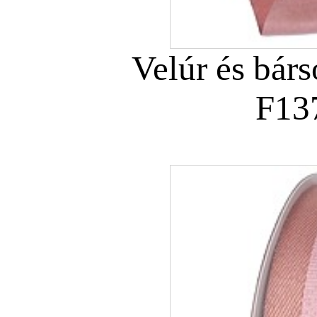
Velúr és bár
F13