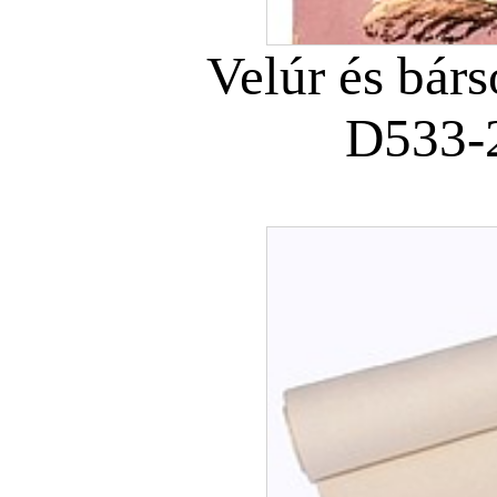
Velúr és bár
D533-