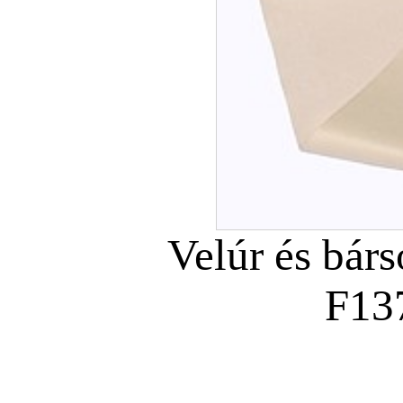
Velúr és bár
F13