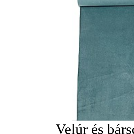
Velúr és bár