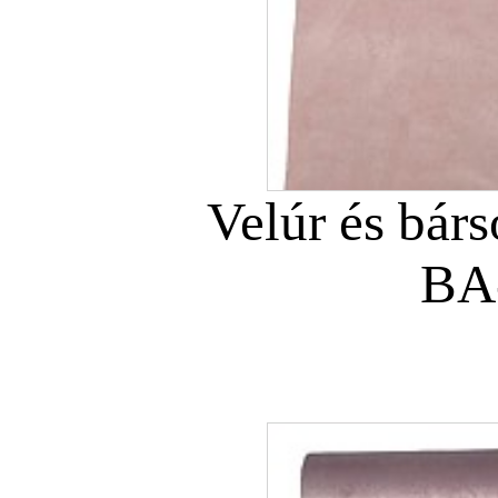
Velúr és bár
BA