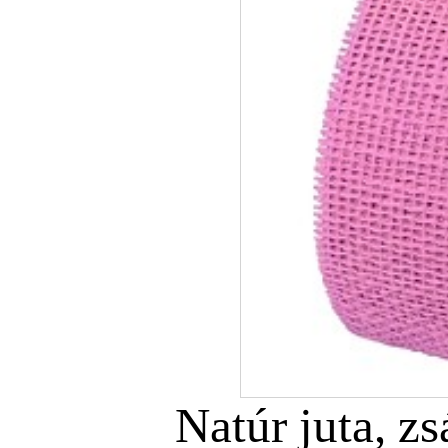
Natúr juta, z