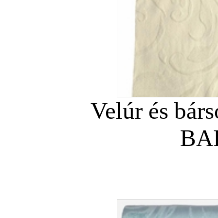
Velúr és bár
BAI